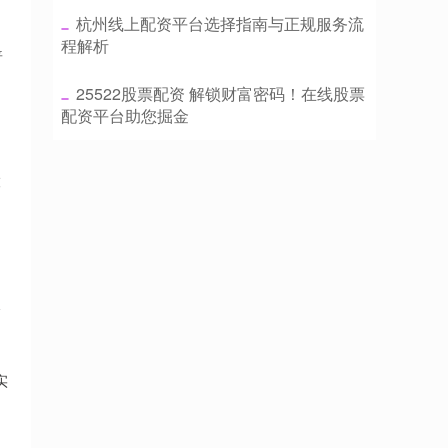
​杭州线上配资平台选择指南与正规服务流
程解析
普
​25522股票配资 解锁财富密码！在线股票
配资平台助您掘金
股
水
实