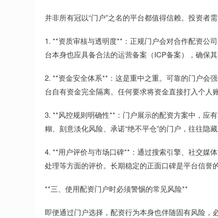
并非所有冠以“门户”之名的平台都值得信赖。投资者
1. **资质审核与透明度**：正规门户会对合作配
台本身也应具备合法的运营备案（ICP备案），确保
2. **资金安全体系**：这是重中之重。可靠的门
台自有资金完全隔离。任何要求将资金直接打入个人
3. **风控规则明确性**：门户展示的配资方案中
糊、刻意淡化风险、承诺“绝不平仓”的门户，往往隐
4. **用户评价与市场口碑**：通过搜索引擎、社
处理等方面的评价。长期稳定的正面口碑是平台信誉
**三、使用配资门户时必须警惕的常见风险**
即便通过门户选择，配资行为本身也伴随固有风险，