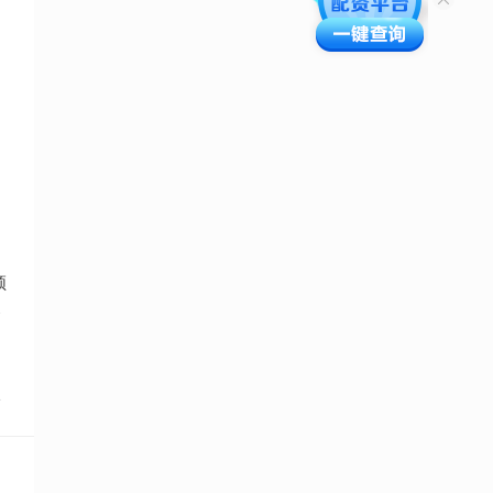
目
须
资
点