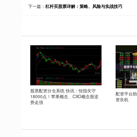
下一篇：
杠杆买股票详解：策略、风险与实战技巧
股票配资分仓系统 快讯：恒指失守
配资平台
18000点！苹果概念、CXO概念股逆
资良机
势走强