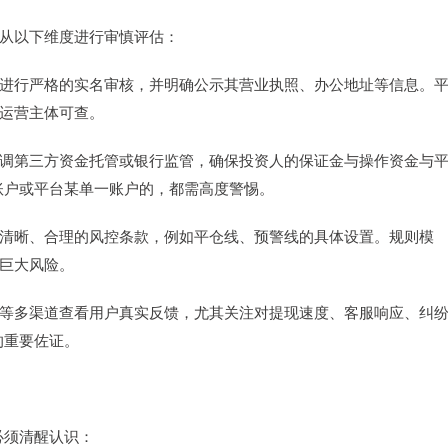
需从以下维度进行审慎评估：
资公司进行严格的实名审核，并明确公示其营业执照、办公地址等信息。
其运营主体可查。
户会强调第三方资金托管或银行监管，确保投资人的保证金与操作资金与
账户或平台某单一账户的，都需高度警惕。
，应有清晰、合理的风控条款，例如平仓线、预警线的具体设置。规则模
藏巨大风险。
交媒体等多渠道查看用户真实反馈，尤其关注对提现速度、客服响应、纠
的重要佐证。
必须清醒认识：