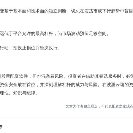
不应改变基于基本面和技术面的独立判断。切忌在震荡市或下行趋势中盲
应使用远低于平台允许的最高杠杆，为市场波动预留足够空间。
纪律行动，预设止损位并坚决执行。
利股票配资软件，但也混杂着风险。投资者在借助其筛选服务时，必
、资金安全放在首位，并深刻理解杠杆的威力与风险。在波澜云诡的
的理性、知识与纪律。
文章为作者独立观点，不代表配资之家观
荐