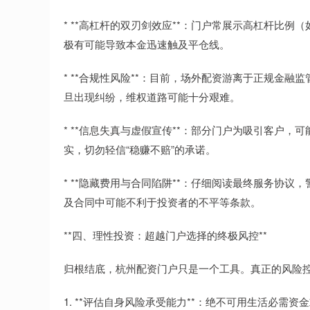
* **高杠杆的双刃剑效应**：门户常展示高杠杆比
极有可能导致本金迅速触及平仓线。
* **合规性风险**：目前，场外配资游离于正规金
旦出现纠纷，维权道路可能十分艰难。
* **信息失真与虚假宣传**：部分门户为吸引客户
实，切勿轻信“稳赚不赔”的承诺。
* **隐藏费用与合同陷阱**：仔细阅读最终服务协
及合同中可能不利于投资者的不平等条款。
**四、理性投资：超越门户选择的终极风控**
归根结底，杭州配资门户只是一个工具。真正的风险
1. **评估自身风险承受能力**：绝不可用生活必需