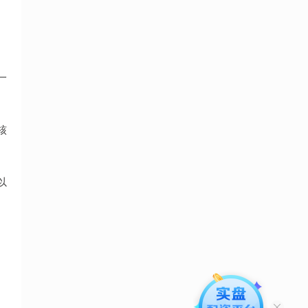
，
一
核
以